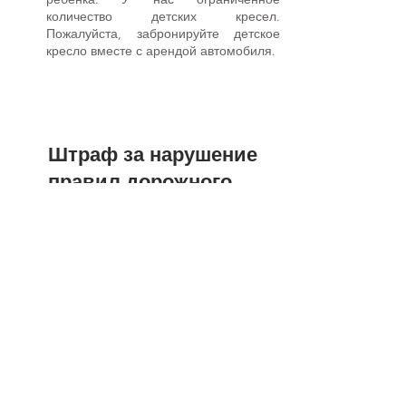
количество детских кресел.
Пожалуйста, забронируйте детское
кресло вместе с арендой автомобиля.
Штраф за нарушение
правил дорожного
движения
Все штрафы за нарушение правил
дорожного движения, полученные во
время аренды, являются
ответственностью арендатора.