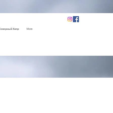
Северный Кипр
More