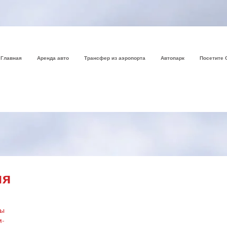
Главная
Аренда авто
Трансфер из аэропорта
Автопарк
Посетите 
ия
ы
м-