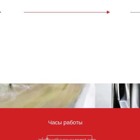
Часы работы
info@northcypruscarrent.com