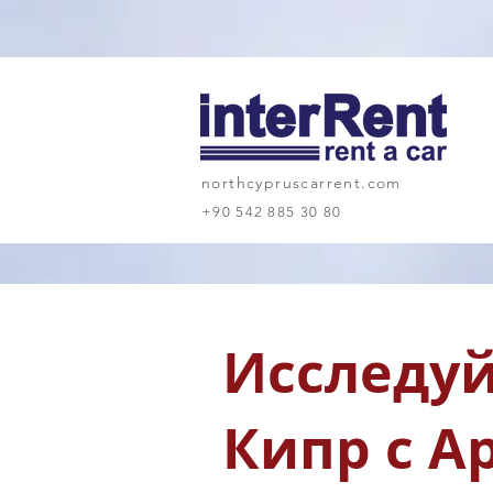
northcypruscarrent.com
+90 542 885 30 80
Исследу
Кипр с А