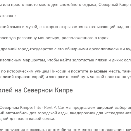
 или просто ищете место для спокойного отдыха, Северный Кипр 
ключают:
ский замок и музей, с которых открывается захватывающий вид на 
красивую развалину монастыря, расположенного в горах.
 древний город-государство с его обширными археологическими чу
ивописным маршрутам, чтобы найти золотистые пляжи и диких осл
 по историческим улицам Никосии и посетите знаковые места, таки
еликий караван-сарай) и завершите свой путь чашкой напитка на у
илей на Северном Кипре
Северном Кипре: Inter Rent A Car мы предлагаем широкий выбор а
ый автомобиль для городской езды, внедорожник для исследовани
дней для вас и вашей семьи.
и получения и возврата автомобиля, комплексное страхование, кр