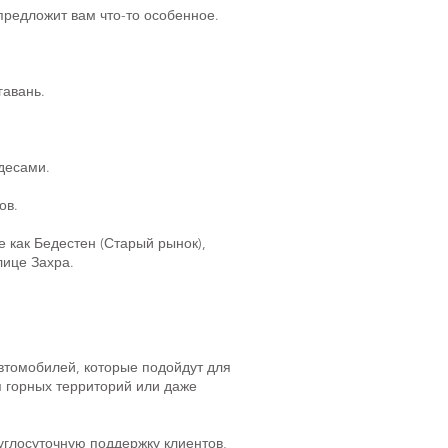
предложит вам что-то особенное.
гавань.
десами.
ов.
е как Бедестен (Старый рынок),
лице Захра.
втомобилей, которые подойдут для
я горных территорий или даже
углосуточную поддержку клиентов,