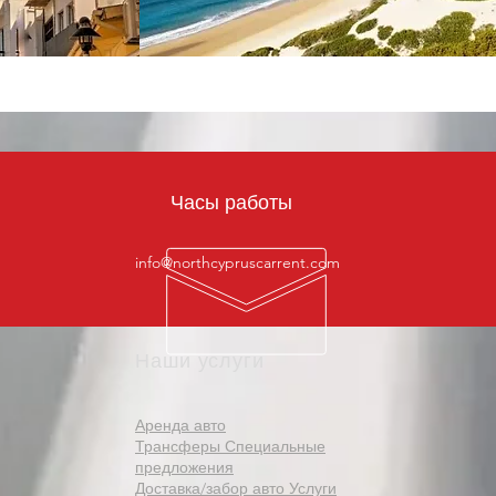
Часы работы
info@northcypruscarrent.com
Наши услуги
Аренда авто
Трансферы Специальные
предложения
Доставка/забор авто Услуги