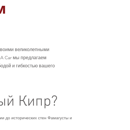
м
 своими великолепными
t A Car мы предлагаем
бодой и гибкостью вашего
ый Кипр?
и до исторических стен Фамагусты и