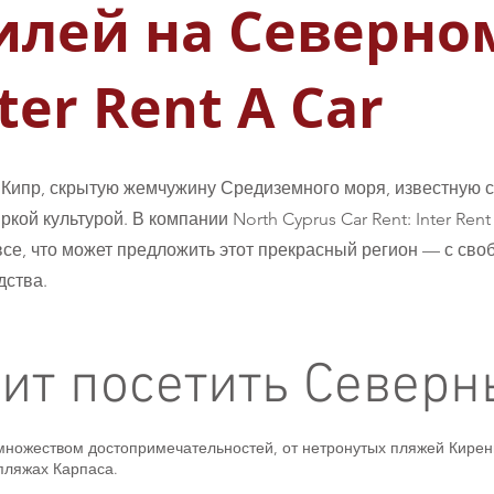
илей на Северно
ter Rent A Car
Кипр, скрытую жемчужину Средиземного моря, известную
кой культурой. В компании North Cyprus Car Rent: Inter Ren
се, что может предложить этот прекрасный регион — с сво
дства.
ит посетить Северн
множеством достопримечательностей, от нетронутых пляжей Кирени
пляжах Карпаса.