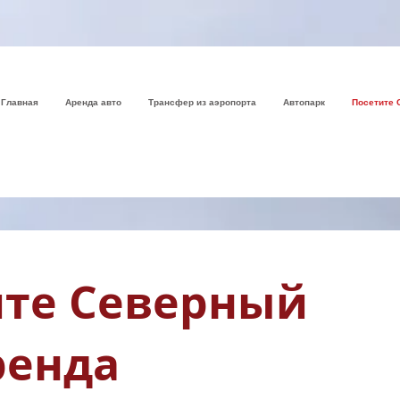
Главная
Аренда авто
Трансфер из аэропорта
Автопарк
Посетите 
йте Северный
ренда