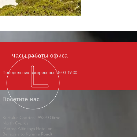
Часы работы офиса
Понедельник-воскресенье: 8:00-19:00
Посетите нас
Kurtulus Caddesi, 99320 Girne
North Cyprus
(Across Altinkaya Hotel on
Bellapais to Kyrenia Road)