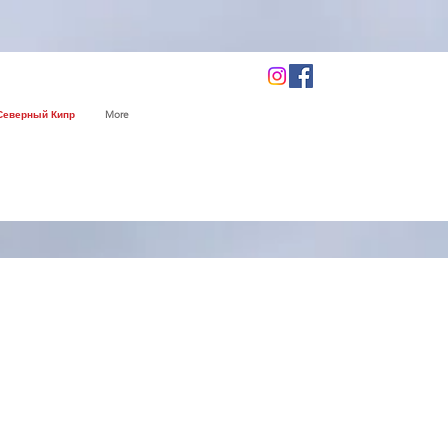
Северный Кипр
More